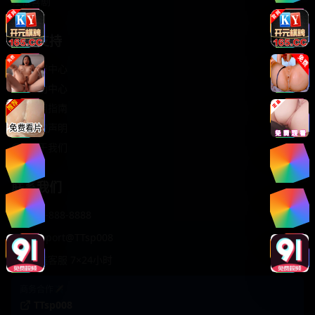
轻松喜剧
服务支持
客服中心
帮助中心
使用指南
版权声明
关于我们
联系我们
400-888-8888
support@TTsp008
在线客服 7×24小时
商务合作✈️
TTsp008