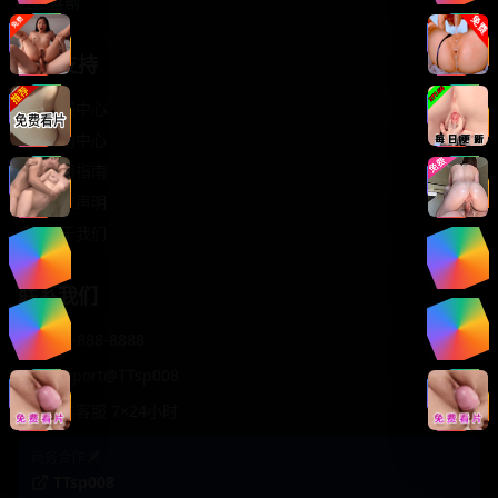
轻松喜剧
服务支持
客服中心
帮助中心
使用指南
版权声明
关于我们
联系我们
400-888-8888
support@TTsp008
在线客服 7×24小时
商务合作✈️
TTsp008